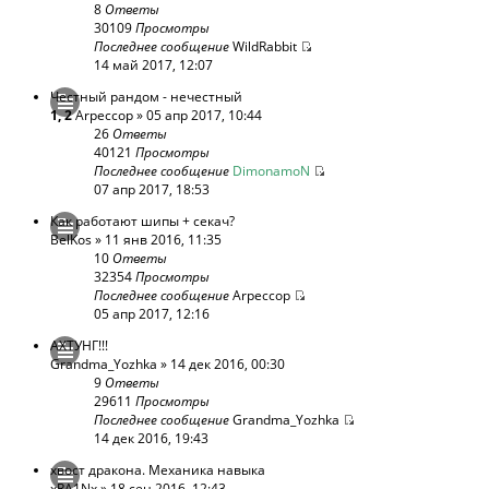
8
Ответы
30109
Просмотры
Последнее сообщение
WildRabbit
14 май 2017, 12:07
Честный рандом - нечестный
1
,
2
Arpeccop
» 05 апр 2017, 10:44
26
Ответы
40121
Просмотры
Последнее сообщение
DimonamoN
07 апр 2017, 18:53
Как работают шипы + секач?
BelKos
» 11 янв 2016, 11:35
10
Ответы
32354
Просмотры
Последнее сообщение
Arpeccop
05 апр 2017, 12:16
АХТУНГ!!!
Grandma_Yozhka
» 14 дек 2016, 00:30
9
Ответы
29611
Просмотры
Последнее сообщение
Grandma_Yozhka
14 дек 2016, 19:43
хвост дракона. Механика навыка
xRA1Nx
» 18 сен 2016, 12:43