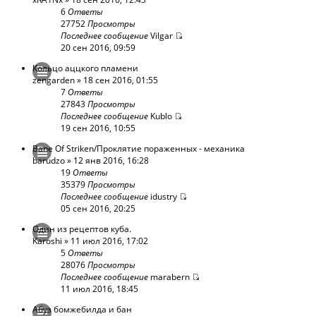
6
Ответы
27752
Просмотры
Последнее сообщение
Vilgar
20 сен 2016, 09:59
Кольцо аццкого пламени
zengarden
» 18 сен 2016, 01:55
7
Ответы
27843
Просмотры
Последнее сообщение
Kublo
19 сен 2016, 10:55
Bane Of Striken/Проклятие пораженных - механика
barudzo
» 12 янв 2016, 16:28
19
Ответы
35379
Просмотры
Последнее сообщение
idustry
05 сен 2016, 20:25
Один из рецептов куба.
Karoshi
» 11 июл 2016, 17:02
5
Ответы
28076
Просмотры
Последнее сообщение
marabern
11 июл 2016, 18:45
Абуз бомжебилда и бан