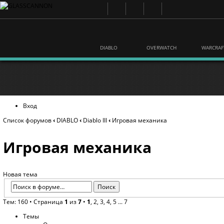
DIABLO
OVERWATCH
WARCRAF
Вход
Список форумов
‹
DIABLO
‹
Diablo III
‹
Игровая механика
Игровая механика
Новая тема
Тем: 160 •
Страница
1
из
7
•
1
,
2
,
3
,
4
,
5
...
7
Темы