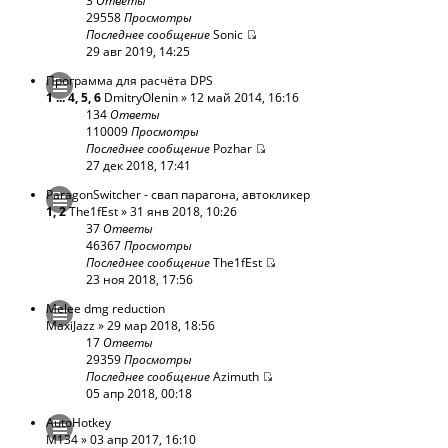
3
Ответы
29558
Просмотры
Последнее сообщение
Sonic
29 авг 2019, 14:25
Программа для расчёта DPS
1
...
4
,
5
,
6
DmitryOlenin
» 12 май 2014, 16:16
134
Ответы
110009
Просмотры
Последнее сообщение
Pozhar
27 дек 2018, 17:41
ParagonSwitcher - cвап парагона, автокликер
1
,
2
The1fEst
» 31 янв 2018, 10:26
37
Ответы
46367
Просмотры
Последнее сообщение
The1fEst
23 ноя 2018, 17:56
Melee dmg reduction
MaxiJazz
» 29 мар 2018, 18:56
17
Ответы
29359
Просмотры
Последнее сообщение
Azimuth
05 апр 2018, 00:18
AutoHotkey
M134
» 03 апр 2017, 16:10