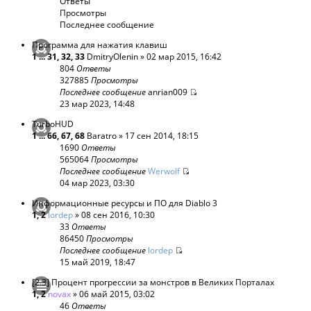
Ответы
Просмотры
Последнее сообщение
Программа для нажатия клавиш
1
...
31
,
32
,
33
DmitryOlenin
» 02 мар 2015, 16:42
804
Ответы
327885
Просмотры
Последнее сообщение
anrian009
23 мар 2023, 14:48
TurboHUD
1
...
66
,
67
,
68
Baratro
» 17 сен 2014, 18:15
1690
Ответы
565064
Просмотры
Последнее сообщение
Werwolf
04 мар 2023, 03:30
Информационные ресурсы и ПО для Diablo 3
1
,
2
lordep
» 08 сен 2016, 10:30
33
Ответы
86450
Просмотры
Последнее сообщение
lordep
15 май 2019, 18:47
[2.3] Процент прогрессии за монстров в Великих Порталах
1
,
2
novax
» 06 май 2015, 03:02
46
Ответы