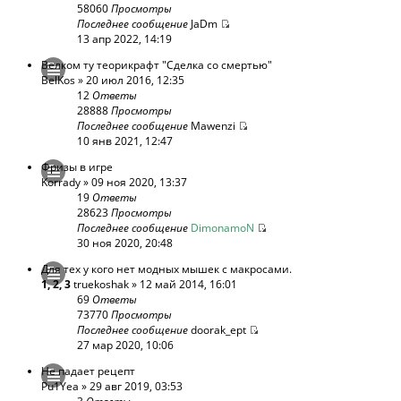
58060
Просмотры
Последнее сообщение
JaDm
13 апр 2022, 14:19
Велком ту теорикрафт "Сделка со смертью"
BelKos
» 20 июл 2016, 12:35
12
Ответы
28888
Просмотры
Последнее сообщение
Mawenzi
10 янв 2021, 12:47
Фризы в игре
Korrady
» 09 ноя 2020, 13:37
19
Ответы
28623
Просмотры
Последнее сообщение
DimonamoN
30 ноя 2020, 20:48
Для тех у кого нет модных мышек с макросами.
1
,
2
,
3
truekoshak
» 12 май 2014, 16:01
69
Ответы
73770
Просмотры
Последнее сообщение
doorak_ept
27 мар 2020, 10:06
Не падает рецепт
Pu1Yea
» 29 авг 2019, 03:53