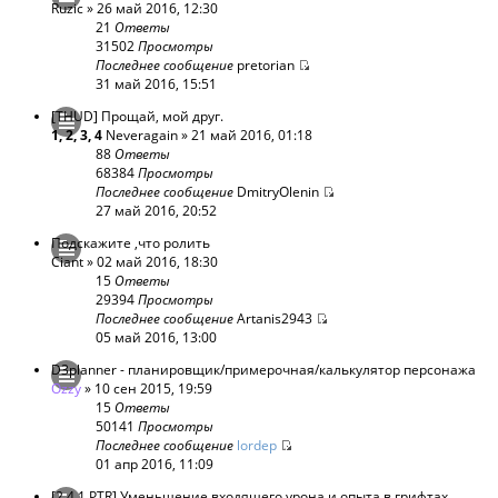
Ruzic
» 26 май 2016, 12:30
21
Ответы
31502
Просмотры
Последнее сообщение
pretorian
31 май 2016, 15:51
[THUD] Прощай, мой друг.
1
,
2
,
3
,
4
Neveragain
» 21 май 2016, 01:18
88
Ответы
68384
Просмотры
Последнее сообщение
DmitryOlenin
27 май 2016, 20:52
Подскажите ,что ролить
Ciant
» 02 май 2016, 18:30
15
Ответы
29394
Просмотры
Последнее сообщение
Artanis2943
05 май 2016, 13:00
D3planner - планировщик/примерочная/калькулятор персонажа
Ozzy
» 10 сен 2015, 19:59
15
Ответы
50141
Просмотры
Последнее сообщение
lordep
01 апр 2016, 11:09
[2.4.1 PTR] Уменьшение входящего урона и опыта в грифтах