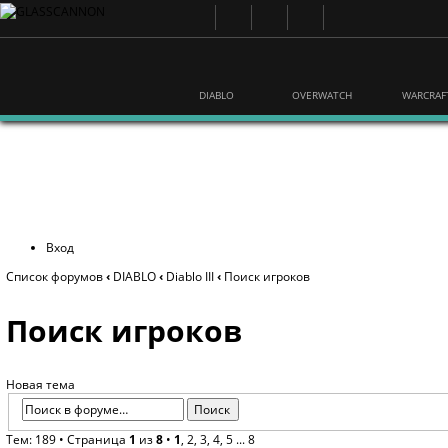
DIABLO
OVERWATCH
WARCRAF
Вход
Список форумов
‹
DIABLO
‹
Diablo III
‹
Поиск игроков
Поиск игроков
Новая тема
Тем: 189 •
Страница
1
из
8
•
1
,
2
,
3
,
4
,
5
...
8