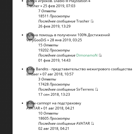
Поиск игроков. Diablo III Playstation 4
Trasher
» 25 фев 2019, 07:03
7
Ответы
18511
Просмотры
Последнее сообщение
Trasher
26 фев 2019, 13:29
Нужна помощь в получении 100% Достижений
VeryGooDiS
» 28 янв 2019, 03:25
15
Ответы
19202
Просмотры
Последнее сообщение
DimonamoN
01 фев 2019, 14:43
Клан Bandits - представительство межигрового сообщества
sindaer
» 07 авг 2018, 10:57
3
Ответы
17428
Просмотры
Последнее сообщение
SirTerrens
17 сен 2018, 13:23
Монк-саппорт на подстраховку
AVATAR
» 01 авг 2018, 04:21
10
Ответы
18605
Просмотры
Последнее сообщение
AVATAR
02 авг 2018, 04:21