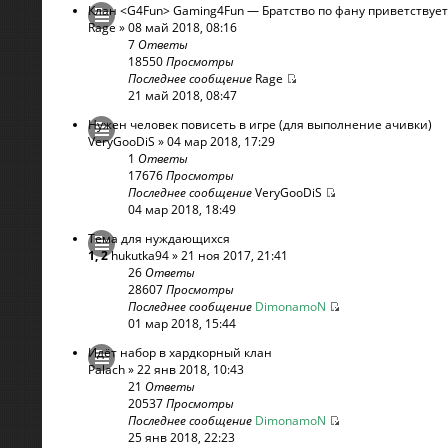
Клан <G4Fun> Gaming4Fun — Братство по фану приветствует
Rage
» 08 май 2018, 08:16
7
Ответы
18550
Просмотры
Последнее сообщение
Rage
21 май 2018, 08:47
Нужен человек повисеть в игре (для выполнение ачивки)
VeryGooDiS
» 04 мар 2018, 17:29
1
Ответы
17676
Просмотры
Последнее сообщение
VeryGooDiS
04 мар 2018, 18:49
Тема для нуждающихся
1
,
2
hukutka94
» 21 ноя 2017, 21:41
26
Ответы
28607
Просмотры
Последнее сообщение
DimonamoN
01 мар 2018, 15:44
Идёт набор в хардкорный клан
Palach
» 22 янв 2018, 10:43
21
Ответы
20537
Просмотры
Последнее сообщение
DimonamoN
25 янв 2018, 22:23