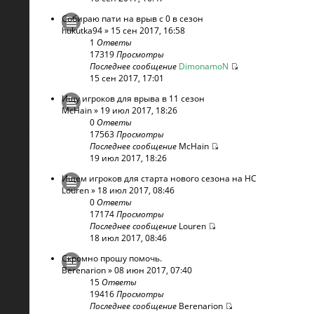
Собираю пати на врыв с 0 в сезон
hukutka94
» 15 сен 2017, 16:58
1
Ответы
17319
Просмотры
Последнее сообщение
DimonamoN
15 сен 2017, 17:01
Ищу игроков для врыва в 11 сезон
McHain
» 19 июл 2017, 18:26
0
Ответы
17563
Просмотры
Последнее сообщение
McHain
19 июл 2017, 18:26
Ищем игроков для старта нового сезона на HC
Louren
» 18 июл 2017, 08:46
0
Ответы
17174
Просмотры
Последнее сообщение
Louren
18 июл 2017, 08:46
Скромно прошу помочь.
Berenarion
» 08 июн 2017, 07:40
15
Ответы
19416
Просмотры
Последнее сообщение
Berenarion