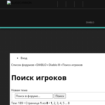
DIABLO
Вход
Список форумов
‹
DIABLO
‹
Diablo III
‹
Поиск игроков
Поиск игроков
Новая тема
Тем: 189 •
Страница
1
из
8
•
1
,
2
,
3
,
4
,
5
...
8