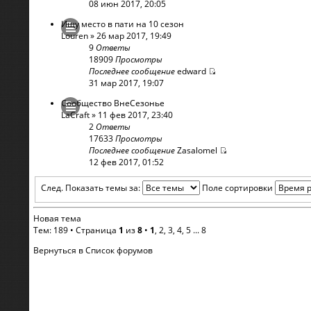
08 июн 2017, 20:05
Ищу место в пати на 10 сезон
Louren
» 26 мар 2017, 19:49
9
Ответы
18909
Просмотры
Последнее сообщение
edward
31 мар 2017, 19:07
Сообщество ВнеСезонье
LaCraft
» 11 фев 2017, 23:40
2
Ответы
17633
Просмотры
Последнее сообщение
Zasalomel
12 фев 2017, 01:52
След.
Показать темы за:
Поле сортировки
Новая тема
Тем: 189 •
Страница
1
из
8
•
1
,
2
,
3
,
4
,
5
...
8
Вернуться в Список форумов