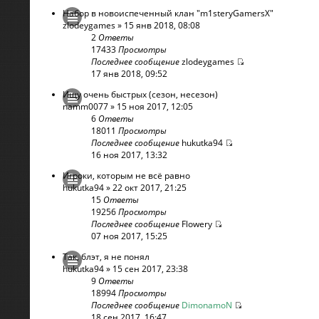
Набор в новоиспеченный клан "m1steryGamersX"
zlodeygames
» 15 янв 2018, 08:08
2
Ответы
17433
Просмотры
Последнее сообщение
zlodeygames
17 янв 2018, 09:52
Ищу очень быстрых (сезон, несезон)
namm0077
» 15 ноя 2017, 12:05
6
Ответы
18011
Просмотры
Последнее сообщение
hukutka94
16 ноя 2017, 13:32
Игроки, которым не всё равно
hukutka94
» 22 окт 2017, 21:25
15
Ответы
19256
Просмотры
Последнее сообщение
Flowery
07 ноя 2017, 15:25
Так, блэт, я не понял
hukutka94
» 15 сен 2017, 23:38
9
Ответы
18994
Просмотры
Последнее сообщение
DimonamoN
18 сен 2017, 16:47