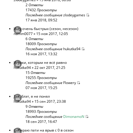
2
Ответы
17432
Просмотры
Последнее сообщение
zlodeygames
17 янв 2018, 09:52
Ищу очень быстрых (сезон, несезон)
namm0077
» 15 ноя 2017, 12:05
6
Ответы
18009
Просмотры
Последнее сообщение
hukutka94
16 ноя 2017, 13:32
Игроки, которым не всё равно
hukutka94
» 22 окт 2017, 21:25
15
Ответы
19255
Просмотры
Последнее сообщение
Flowery
07 ноя 2017, 15:25
Так, блэт, я не понял
hukutka94
» 15 сен 2017, 23:38
9
Ответы
18993
Просмотры
Последнее сообщение
DimonamoN
18 сен 2017, 16:47
Собираю пати на врыв с 0 в сезон