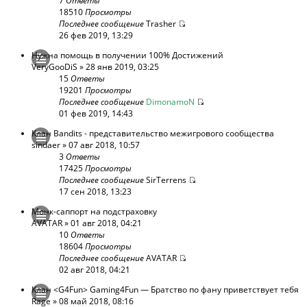
7
Ответы
18510
Просмотры
Последнее сообщение
Trasher
26 фев 2019, 13:29
Нужна помощь в получении 100% Достижений
VeryGooDiS
» 28 янв 2019, 03:25
15
Ответы
19201
Просмотры
Последнее сообщение
DimonamoN
01 фев 2019, 14:43
Клан Bandits - представительство межигрового сообщества
sindaer
» 07 авг 2018, 10:57
3
Ответы
17425
Просмотры
Последнее сообщение
SirTerrens
17 сен 2018, 13:23
Монк-саппорт на подстраховку
AVATAR
» 01 авг 2018, 04:21
10
Ответы
18604
Просмотры
Последнее сообщение
AVATAR
02 авг 2018, 04:21
Клан <G4Fun> Gaming4Fun — Братство по фану приветствует тебя
Rage
» 08 май 2018, 08:16