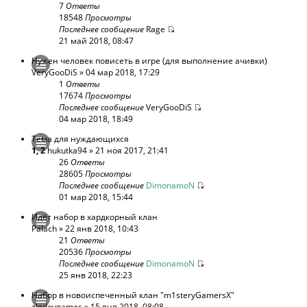
7
Ответы
18548
Просмотры
Последнее сообщение
Rage
21 май 2018, 08:47
Нужен человек повисеть в игре (для выполнение ачивки)
VeryGooDiS
» 04 мар 2018, 17:29
1
Ответы
17674
Просмотры
Последнее сообщение
VeryGooDiS
04 мар 2018, 18:49
Тема для нуждающихся
1
,
2
hukutka94
» 21 ноя 2017, 21:41
26
Ответы
28605
Просмотры
Последнее сообщение
DimonamoN
01 мар 2018, 15:44
Идёт набор в хардкорный клан
Palach
» 22 янв 2018, 10:43
21
Ответы
20536
Просмотры
Последнее сообщение
DimonamoN
25 янв 2018, 22:23
Набор в новоиспеченный клан "m1steryGamersX"
zlodeygames
» 15 янв 2018, 08:08