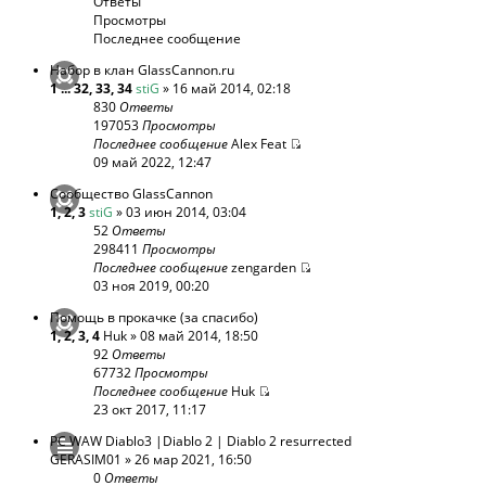
Ответы
Просмотры
Последнее сообщение
Набор в клан GlassCannon.ru
1
...
32
,
33
,
34
stiG
» 16 май 2014, 02:18
830
Ответы
197053
Просмотры
Последнее сообщение
Alex Feat
09 май 2022, 12:47
Сообщество GlassCannon
1
,
2
,
3
stiG
» 03 июн 2014, 03:04
52
Ответы
298411
Просмотры
Последнее сообщение
zengarden
03 ноя 2019, 00:20
Помощь в прокачке (за спасибо)
1
,
2
,
3
,
4
Huk
» 08 май 2014, 18:50
92
Ответы
67732
Просмотры
Последнее сообщение
Huk
23 окт 2017, 11:17
PC WAW Diablo3 |Diablo 2 | Diablo 2 resurrected
GERASIM01
» 26 мар 2021, 16:50
0
Ответы