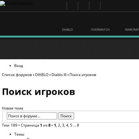
DIABLO
OVERWATCH
WARCRAF
Вход
Список форумов
‹
DIABLO
‹
Diablo III
‹
Поиск игроков
Поиск игроков
Новая тема
Тем: 189 •
Страница
1
из
8
•
1
,
2
,
3
,
4
,
5
...
8
Темы