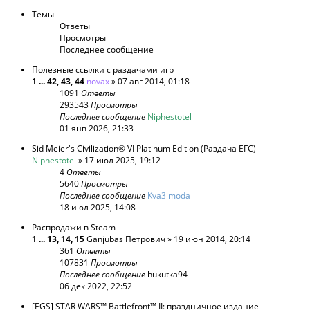
Темы
Ответы
Просмотры
Последнее сообщение
Полезные ссылки с раздачами игр
1
...
42
,
43
,
44
novax
» 07 авг 2014, 01:18
1091
Ответы
293543
Просмотры
Последнее сообщение
Niphestotel
01 янв 2026, 21:33
Sid Meier's Civilization® VI Platinum Edition (Раздача ЕГС)
Niphestotel
» 17 июл 2025, 19:12
4
Ответы
5640
Просмотры
Последнее сообщение
Kva3imoda
18 июл 2025, 14:08
Распродажи в Steam
1
...
13
,
14
,
15
Ganjubas Петрович
» 19 июн 2014, 20:14
361
Ответы
107831
Просмотры
Последнее сообщение
hukutka94
06 дек 2022, 22:52
[EGS] STAR WARS™ Battlefront™ II: праздничное издание