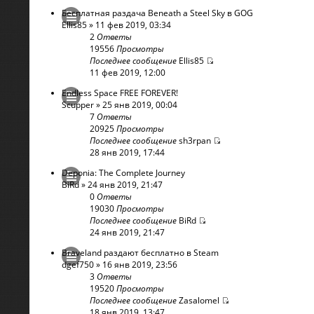
Бесплатная раздача Beneath a Steel Sky в GOG
Ellis85
» 11 фев 2019, 03:34
2
Ответы
19556
Просмотры
Последнее сообщение
Ellis85
11 фев 2019, 12:00
Endless Space FREE FOREVER!
Scupper
» 25 янв 2019, 00:04
7
Ответы
20925
Просмотры
Последнее сообщение
sh3rpan
28 янв 2019, 17:44
Deponia: The Complete Journey
BiRd
» 24 янв 2019, 21:47
0
Ответы
19030
Просмотры
Последнее сообщение
BiRd
24 янв 2019, 21:47
Braveland раздают бесплатно в Steam
dgef750
» 16 янв 2019, 23:56
3
Ответы
19520
Просмотры
Последнее сообщение
Zasalomel
18 янв 2019, 13:47