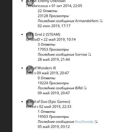
XCOM: Enemy Unknown
Tenebricosus
» 01 окт 2014, 22:05
22
Ответы
23128
Просмотры
Последнее сообщение
ArmandoHem
02 июн 2019, 17:17
FREE Grid 2 {STEAM}
GroBoiD
» 22 май 2019, 10:14
3
Ответы
17953
Просмотры
Последнее сообщение
Sorrow
28 май 2019, 21:44
Age of Wonders III
BiRd
» 09 май 2019, 20:47
0
Ответы
19224
Просмотры
Последнее сообщение
BiRd
09 май 2019, 20:47
World of Goo (Epic Games)
Kreed
» 02 май 2019, 22:33
1
Ответы
19503
Просмотры
Последнее сообщение
Kva3imoda
05 май 2019, 03:12