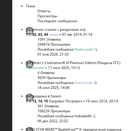
Темы
Ответы
Просмотры
Последнее сообщение
Полезные ссылки с раздачами игр
1
...
42
,
43
,
44
novax
» 07 авг 2014, 01:18
1091
Ответы
294074
Просмотры
Последнее сообщение
Niphestotel
01 янв 2026, 21:33
Sid Meier's Civilization® VI Platinum Edition (Раздача ЕГС)
Niphestotel
» 17 июл 2025, 19:12
4
Ответы
5659
Просмотры
Последнее сообщение
Kva3imoda
18 июл 2025, 14:08
Распродажи в Steam
1
...
13
,
14
,
15
Ganjubas Петрович
» 19 июн 2014, 20:14
361
Ответы
108226
Просмотры
Последнее сообщение
hukutka94
06 дек 2022, 22:52
[EGS] STAR WARS™ Battlefront™ II: праздничное издание