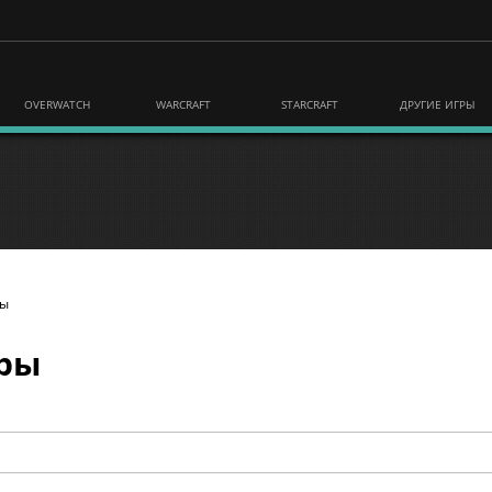
OVERWATCH
WARCRAFT
STARCRAFT
ДРУГИЕ ИГРЫ
ры
гры