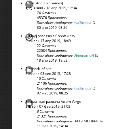
Transistor [EpicGames]
1
,
2
,
3
BiRd
» 18 апр 2019, 17:34
74
Ответы
45376
Просмотры
Последнее сообщение
Kva3imoda
30 апр 2019, 03:26
[UPlay] Assassin's Creed: Unity
Bunker
» 17 апр 2019, 18:49
22
Ответы
22084
Просмотры
Последнее сообщение
DimonamoN
18 апр 2019, 19:53
Bioshock Infinite
Bunker
» 03 сен 2015, 17:28
10
Ответы
21106
Просмотры
Последнее сообщение
Kva3imoda
07 мар 2019, 08:25
Бесплатная раздача Axiom Verge
Ellis85
» 07 фев 2019, 21:03
8
Ответы
21321
Просмотры
Последнее сообщение
FROSTMOURNE
11 фев 2019, 14:34