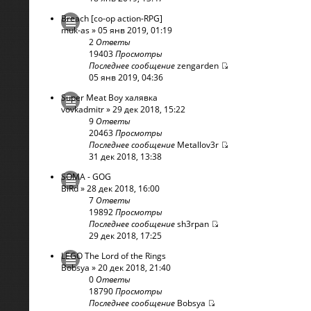
Breach [co-op action-RPG]
muk-as
» 05 янв 2019, 01:19
2
Ответы
19403
Просмотры
Последнее сообщение
zengarden
05 янв 2019, 04:36
Super Meat Boy халявка
vovkadmitr
» 29 дек 2018, 15:22
9
Ответы
20463
Просмотры
Последнее сообщение
Metallov3r
31 дек 2018, 13:38
SOMA - GOG
BiRd
» 28 дек 2018, 16:00
7
Ответы
19892
Просмотры
Последнее сообщение
sh3rpan
29 дек 2018, 17:25
LEGO The Lord of the Rings
Bobsya
» 20 дек 2018, 21:40
0
Ответы
18790
Просмотры
Последнее сообщение
Bobsya