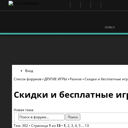
DIABLO
Вход
Список форумов
‹
ДРУГИЕ ИГРЫ
‹
Разное
‹
Скидки и бесплатные иг
Скидки и бесплатные и
Новая тема
Тем: 302 •
Страница
1
из
13
•
1
,
2
,
3
,
4
,
5
...
13