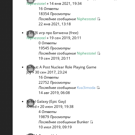
Niphestotel
» 14 янв 2021, 19:34
16
Ответы
18354
Просмотры
Последнее сообщение
Niphestotel
22 янв 2021, 13:18
[EGS]6 игр про Бэтмена (free)
Niphestotel
» 19 сен 2019, 20:11
0
Ответы
19545
Просмотры
Последнее сообщение
Niphestotel
19 сен 2019, 20:11
Fallout: A Post Nuclear Role Playing Game
Joy
» 30 сен 2017, 23:24
16
Ответы
22752
Просмотры
Последнее сообщение
Kva3imoda
14 авг 2019, 06:08
Rebel Galaxy (Epic Gay)
Kreed
» 20 июн 2019, 19:38
4
Ответы
19879
Просмотры
Последнее сообщение
Bunker
10 июл 2019, 09:19