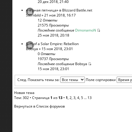
20 дек 2018, 21:40
«Черная пятница» в Blizzard Battle.net
Sternbild
» 21 ноя 2018, 16:17
12
Ответы
21575
Просмотры
Последнее сообщение
DimonamoN
25 ноя 2018, 20:18
Sins of a Solar Empire: Rebellion
Bobsya
» 15 ноя 2018, 23:01
0
Ответы
19737
Просмотры
Последнее сообщение
Bobsya
15 ноя 2018, 23:01
След.
Показать темы за:
Поле сортировки
Новая тема
Тем: 302 •
Страница
1
из
13
•
1
,
2
,
3
,
4
,
5
...
13
Вернуться в Список форумов