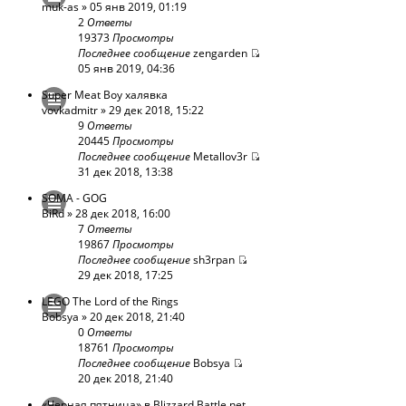
muk-as
» 05 янв 2019, 01:19
2
Ответы
19373
Просмотры
Последнее сообщение
zengarden
05 янв 2019, 04:36
Super Meat Boy халявка
vovkadmitr
» 29 дек 2018, 15:22
9
Ответы
20445
Просмотры
Последнее сообщение
Metallov3r
31 дек 2018, 13:38
SOMA - GOG
BiRd
» 28 дек 2018, 16:00
7
Ответы
19867
Просмотры
Последнее сообщение
sh3rpan
29 дек 2018, 17:25
LEGO The Lord of the Rings
Bobsya
» 20 дек 2018, 21:40
0
Ответы
18761
Просмотры
Последнее сообщение
Bobsya
20 дек 2018, 21:40
«Черная пятница» в Blizzard Battle.net