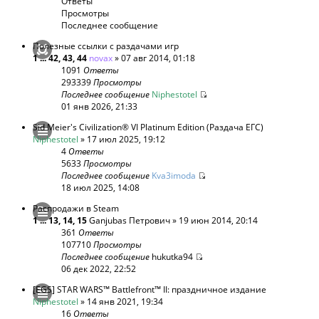
Ответы
Просмотры
Последнее сообщение
Полезные ссылки с раздачами игр
1
...
42
,
43
,
44
novax
» 07 авг 2014, 01:18
1091
Ответы
293339
Просмотры
Последнее сообщение
Niphestotel
01 янв 2026, 21:33
Sid Meier's Civilization® VI Platinum Edition (Раздача ЕГС)
Niphestotel
» 17 июл 2025, 19:12
4
Ответы
5633
Просмотры
Последнее сообщение
Kva3imoda
18 июл 2025, 14:08
Распродажи в Steam
1
...
13
,
14
,
15
Ganjubas Петрович
» 19 июн 2014, 20:14
361
Ответы
107710
Просмотры
Последнее сообщение
hukutka94
06 дек 2022, 22:52
[EGS] STAR WARS™ Battlefront™ II: праздничное издание
Niphestotel
» 14 янв 2021, 19:34
16
Ответы