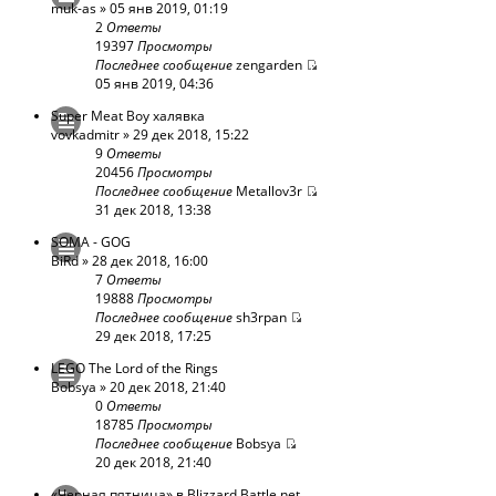
muk-as
» 05 янв 2019, 01:19
2
Ответы
19397
Просмотры
Последнее сообщение
zengarden
05 янв 2019, 04:36
Super Meat Boy халявка
vovkadmitr
» 29 дек 2018, 15:22
9
Ответы
20456
Просмотры
Последнее сообщение
Metallov3r
31 дек 2018, 13:38
SOMA - GOG
BiRd
» 28 дек 2018, 16:00
7
Ответы
19888
Просмотры
Последнее сообщение
sh3rpan
29 дек 2018, 17:25
LEGO The Lord of the Rings
Bobsya
» 20 дек 2018, 21:40
0
Ответы
18785
Просмотры
Последнее сообщение
Bobsya
20 дек 2018, 21:40
«Черная пятница» в Blizzard Battle.net