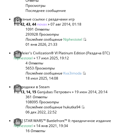
Ответы
Просмотры
Последнее сообщение
Полезные ссылки с раздачами игр
1
...
42
,
43
,
44
novax
» 07 авг 2014, 01:18
1091
Ответы
293928
Просмотры
Последнее сообщение
Niphestotel
01 янв 2026, 21:33
Sid Meier's Civilization® VI Platinum Edition (Раздача ЕГС)
Niphestotel
» 17 июл 2025, 19:12
4
Ответы
5653
Просмотры
Последнее сообщение
Kva3imoda
18 июл 2025, 14:08
Распродажи в Steam
1
...
13
,
14
,
15
Ganjubas Петрович
» 19 июн 2014, 20:14
361
Ответы
108095
Просмотры
Последнее сообщение
hukutka94
06 дек 2022, 22:52
[EGS] STAR WARS™ Battlefront™ II: праздничное издание
Niphestotel
» 14 янв 2021, 19:34
16
Ответы