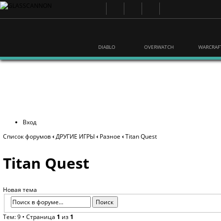
DIABLO
OVERWATCH
WARCRAF
Вход
Список форумов
‹
ДРУГИЕ ИГРЫ
‹
Разное
‹
Titan Quest
Titan Quest
Новая тема
Тем: 9 • Страница
1
из
1