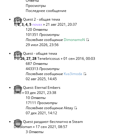
Ответы
Просмотры
Последнее сообщение
Titan Quest 2 - общая тема
1
,
2
,
3
,
4
,
5
novax
» 21 авг 2021, 20:37
120
Ответы
101351
Просмотры
Последнее сообщение
DimonamoN
29 июл 2026, 23:56
Titan Quest - общая тема
1
...
26
,
27
,
28
Tenebricosus
» 01 сен 2016, 00:03
687
Ответы
443313
Просмотры
Последнее сообщение
Kva3imoda
02 авг 2025, 14:45
Titan Quest: Eternal Embers
BiRd
» 03 дек 2021, 23:38
10
Ответы
17111
Просмотры
Последнее сообщение
Aktay
07 дек 2021, 14:12
Titan Quest раздают бесплатно в Steam
Diabloman
» 17 сен 2021, 08:57
3
Ответы