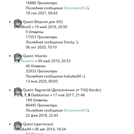
16886
Просмотры
Последнее сообщение
DimonamoN
18 сен 2021, 09:43
Titan Quest (Версия для iOS)
MaxWooD
» 19 май 2016, 20:50
9
Ответы
17557
Просмотры
Последнее сообщение
Stocky
06 окт 2020, 10:10
Titan Quest: Atlantis
1
,
2
Vesemir
» 09 май 2019, 20:53
40
Ответы
32933
Просмотры
Последнее сообщение
hukutka94
13 янв 2020, 00:05
Titan Quest: Ragnarök (Дополнение от THQ Nordic)
1
...
6
,
7
,
8
Diabloman
» 17 ноя 2017, 21:46
189
Ответы
86445
Просмотры
Последнее сообщение
DimonamoN
22 фев 2018, 22:43
Titan Quest (оригинал)
hukutka94
» 06 авг 2014, 18:24