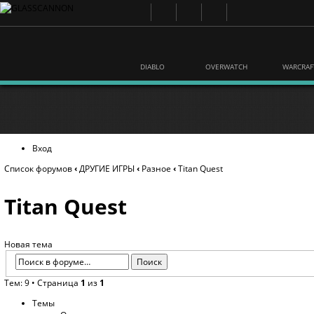
DIABLO
OVERWATCH
WARCRAF
Вход
Список форумов
‹
ДРУГИЕ ИГРЫ
‹
Разное
‹
Titan Quest
Titan Quest
Новая тема
Тем: 9 • Страница
1
из
1
Темы