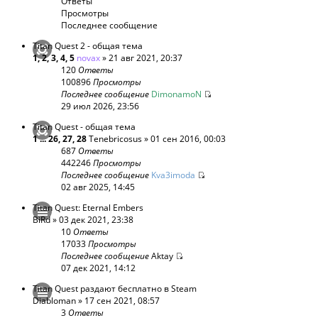
Ответы
Просмотры
Последнее сообщение
Titan Quest 2 - общая тема
1
,
2
,
3
,
4
,
5
novax
» 21 авг 2021, 20:37
120
Ответы
100896
Просмотры
Последнее сообщение
DimonamoN
29 июл 2026, 23:56
Titan Quest - общая тема
1
...
26
,
27
,
28
Tenebricosus
» 01 сен 2016, 00:03
687
Ответы
442246
Просмотры
Последнее сообщение
Kva3imoda
02 авг 2025, 14:45
Titan Quest: Eternal Embers
BiRd
» 03 дек 2021, 23:38
10
Ответы
17033
Просмотры
Последнее сообщение
Aktay
07 дек 2021, 14:12
Titan Quest раздают бесплатно в Steam
Diabloman
» 17 сен 2021, 08:57
3
Ответы