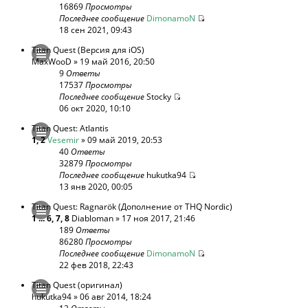
16869
Просмотры
Последнее сообщение
DimonamoN
18 сен 2021, 09:43
Titan Quest (Версия для iOS)
MaxWooD
» 19 май 2016, 20:50
9
Ответы
17537
Просмотры
Последнее сообщение
Stocky
06 окт 2020, 10:10
Titan Quest: Atlantis
1
,
2
Vesemir
» 09 май 2019, 20:53
40
Ответы
32879
Просмотры
Последнее сообщение
hukutka94
13 янв 2020, 00:05
Titan Quest: Ragnarök (Дополнение от THQ Nordic)
1
...
6
,
7
,
8
Diabloman
» 17 ноя 2017, 21:46
189
Ответы
86280
Просмотры
Последнее сообщение
DimonamoN
22 фев 2018, 22:43
Titan Quest (оригинал)
hukutka94
» 06 авг 2014, 18:24