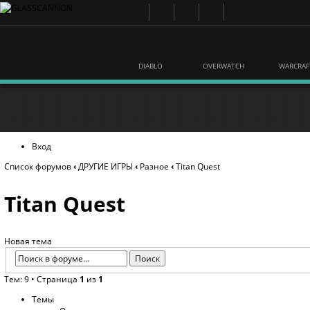
DIABLO
OVERWATCH
WARCRAF
Вход
Список форумов
‹
ДРУГИЕ ИГРЫ
‹
Разное
‹
Titan Quest
Titan Quest
Новая тема
Тем: 9 • Страница
1
из
1
Темы