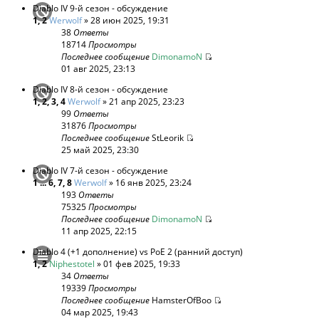
Diablo IV 9-й сезон - обсуждение
1
,
2
Werwolf
» 28 июн 2025, 19:31
38
Ответы
18714
Просмотры
Последнее сообщение
DimonamoN
01 авг 2025, 23:13
Diablo IV 8-й сезон - обсуждение
1
,
2
,
3
,
4
Werwolf
» 21 апр 2025, 23:23
99
Ответы
31876
Просмотры
Последнее сообщение
StLeorik
25 май 2025, 23:30
Diablo IV 7-й сезон - обсуждение
1
...
6
,
7
,
8
Werwolf
» 16 янв 2025, 23:24
193
Ответы
75325
Просмотры
Последнее сообщение
DimonamoN
11 апр 2025, 22:15
Diablo 4 (+1 дополнение) vs PoE 2 (ранний доступ)
1
,
2
Niphestotel
» 01 фев 2025, 19:33
34
Ответы
19339
Просмотры
Последнее сообщение
HamsterOfBoo
04 мар 2025, 19:43