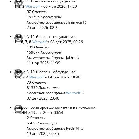
Diablo IV 12-й сезон - обсуждение
1
,
2
,
3
Werwolf
» 09 мар 2026, 17:29
57
Ответы
161596
Просмотры
Последнее сообщение
Лавинка
25 апр 2026, 02:22
Diablo IV 11-й сезон - обсуждение
1
...
6
,
7
,
8
Werwolf
» 08 дек 2025, 00:26
181
Ответы
169677
Просмотры
Последнее сообщение
JaDm
11 мар 2026, 11:39
Diablo IV 10-й сезон - обсуждение
1
,
2
,
3
,
4
Werwolf
» 19 сен 2025, 18:40
79
Ответы
31339
Просмотры
Последнее сообщение
Werwolf
07 дек 2025, 23:46
Вопрос про второе дополнение на консолях
Redelf4
» 19 авг 2025, 00:54
2
Ответы
5569
Просмотры
Последнее сообщение
Redelf4
19 авг 2025, 09:35