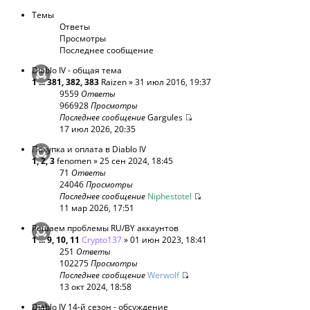
Темы
Ответы
Просмотры
Последнее сообщение
Diablo IV - общая тема
1
...
381
,
382
,
383
Raizen
» 31 июл 2016, 19:37
9559
Ответы
966928
Просмотры
Последнее сообщение
Gargules
17 июл 2026, 20:35
Покупка и оплата в Diablo IV
1
,
2
,
3
fenomen
» 25 сен 2024, 18:45
71
Ответы
24046
Просмотры
Последнее сообщение
Niphestotel
11 мар 2026, 17:51
Решаем проблемы RU/BY аккаунтов
1
...
9
,
10
,
11
Crypto137
» 01 июн 2023, 18:41
251
Ответы
102275
Просмотры
Последнее сообщение
Werwolf
13 окт 2024, 18:58
Diablo IV 14-й сезон - обсуждение