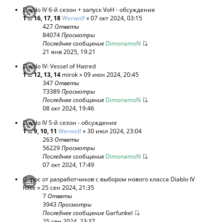
Diablo IV 6-й сезон + запуск VoH - обсуждение
1
...
16
,
17
,
18
Werwolf
» 07 окт 2024, 03:15
427
Ответы
84074
Просмотры
Последнее сообщение
DimonamoN
21 янв 2025, 19:21
Diablo IV: Vessel of Hatred
1
...
12
,
13
,
14
mirok
» 09 июн 2024, 20:45
347
Ответы
73389
Просмотры
Последнее сообщение
DimonamoN
08 окт 2024, 19:46
Diablo IV 5-й сезон - обсуждение
1
...
9
,
10
,
11
Werwolf
» 30 июл 2024, 23:04
263
Ответы
56229
Просмотры
Последнее сообщение
DimonamoN
07 окт 2024, 17:49
Опрос от разработчиков с выбором нового класса Diablo IV
Riise
» 25 сен 2024, 21:35
7
Ответы
3943
Просмотры
Последнее сообщение
Garfunkel
25 сен 2024, 23:37