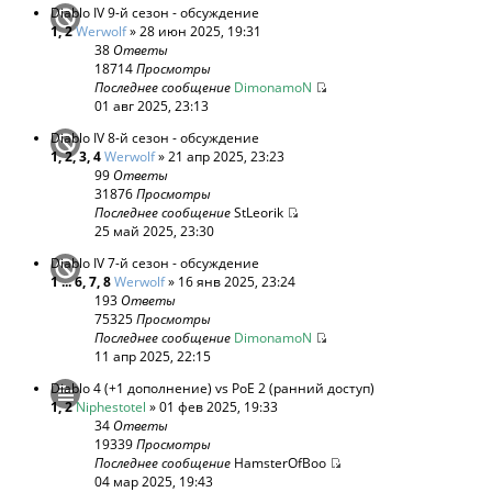
Diablo IV 9-й сезон - обсуждение
1
,
2
Werwolf
» 28 июн 2025, 19:31
38
Ответы
18714
Просмотры
Последнее сообщение
DimonamoN
01 авг 2025, 23:13
Diablo IV 8-й сезон - обсуждение
1
,
2
,
3
,
4
Werwolf
» 21 апр 2025, 23:23
99
Ответы
31876
Просмотры
Последнее сообщение
StLeorik
25 май 2025, 23:30
Diablo IV 7-й сезон - обсуждение
1
...
6
,
7
,
8
Werwolf
» 16 янв 2025, 23:24
193
Ответы
75325
Просмотры
Последнее сообщение
DimonamoN
11 апр 2025, 22:15
Diablo 4 (+1 дополнение) vs PoE 2 (ранний доступ)
1
,
2
Niphestotel
» 01 фев 2025, 19:33
34
Ответы
19339
Просмотры
Последнее сообщение
HamsterOfBoo
04 мар 2025, 19:43