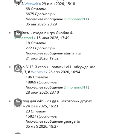
1
,
2
,
3
Werwolf
» 29 июн 2026, 15:18
68
Ответы
6675
Просмотры
Последнее сообщение
DimonamoN
05 авг 2026, 23:29
Проблемы входа в игру Диабло 4.
Niphestotel
» 15 июл 2026, 17:49
18
Ответы
2723
Просмотры
Последнее сообщение
ataman
21 июл 2026, 19:52
Diablo IV 13-й сезон + запуск LoH - обсуждение
1
...
6
,
7
,
8
Werwolf
» 26 апр 2026, 16:54
196
Ответы
18869
Просмотры
Последнее сообщение
DimonamoN
28 июн 2026, 23:10
Перевод для d4builds.gg и некоторых других
Juker
» 24 фев 2025, 16:23
23
Ответы
15827
Просмотры
Последнее сообщение
george
05 май 2026, 18:27