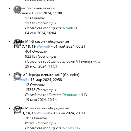
Вопрос по синематикам
fenomen
» 18 авг 2024, 11:08
12
Ответы
11776
Просмотры
Последнее сообщение
Wraith
04 сен 2024, 10:04
Diablo IV 4-й сезон - обсуждение
1
...
17
,
18
,
19
Werwolf
» 01 май 2024, 00:21
464
Ответы
92213
Просмотры
Последнее сообщение
Злобный Телепузик
29 июл 2024, 11:51
Режим "Череда испытаний" (Gauntlet)
Werwolf
» 15 мар 2024, 22:58
12
Ответы
15348
Просмотры
Последнее сообщение
DimonamoN
19 мар 2024, 20:14
Diablo IV 3-й сезон - обсуждение
1
...
13
,
14
,
15
Werwolf
» 16 янв 2024, 23:08
363
Ответы
89180
Просмотры
Последнее сообщение
Werwolf