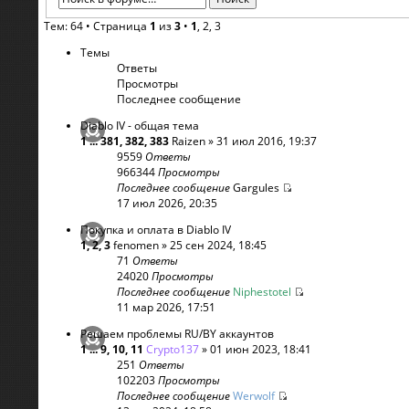
Тем: 64 •
Страница
1
из
3
•
1
,
2
,
3
Темы
Ответы
Просмотры
Последнее сообщение
Diablo IV - общая тема
1
...
381
,
382
,
383
Raizen
» 31 июл 2016, 19:37
9559
Ответы
966344
Просмотры
Последнее сообщение
Gargules
17 июл 2026, 20:35
Покупка и оплата в Diablo IV
1
,
2
,
3
fenomen
» 25 сен 2024, 18:45
71
Ответы
24020
Просмотры
Последнее сообщение
Niphestotel
11 мар 2026, 17:51
Решаем проблемы RU/BY аккаунтов
1
...
9
,
10
,
11
Crypto137
» 01 июн 2023, 18:41
251
Ответы
102203
Просмотры
Последнее сообщение
Werwolf