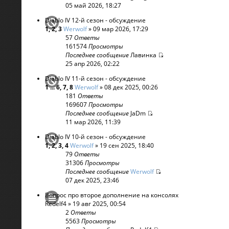
05 май 2026, 18:27
Diablo IV 12-й сезон - обсуждение
1
,
2
,
3
Werwolf
» 09 мар 2026, 17:29
57
Ответы
161574
Просмотры
Последнее сообщение
Лавинка
25 апр 2026, 02:22
Diablo IV 11-й сезон - обсуждение
1
...
6
,
7
,
8
Werwolf
» 08 дек 2025, 00:26
181
Ответы
169607
Просмотры
Последнее сообщение
JaDm
11 мар 2026, 11:39
Diablo IV 10-й сезон - обсуждение
1
,
2
,
3
,
4
Werwolf
» 19 сен 2025, 18:40
79
Ответы
31306
Просмотры
Последнее сообщение
Werwolf
07 дек 2025, 23:46
Вопрос про второе дополнение на консолях
Redelf4
» 19 авг 2025, 00:54
2
Ответы
5563
Просмотры