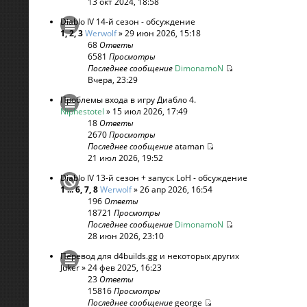
13 окт 2024, 18:58
Diablo IV 14-й сезон - обсуждение
1
,
2
,
3
Werwolf
» 29 июн 2026, 15:18
68
Ответы
6581
Просмотры
Последнее сообщение
DimonamoN
Вчера, 23:29
Проблемы входа в игру Диабло 4.
Niphestotel
» 15 июл 2026, 17:49
18
Ответы
2670
Просмотры
Последнее сообщение
ataman
21 июл 2026, 19:52
Diablo IV 13-й сезон + запуск LoH - обсуждение
1
...
6
,
7
,
8
Werwolf
» 26 апр 2026, 16:54
196
Ответы
18721
Просмотры
Последнее сообщение
DimonamoN
28 июн 2026, 23:10
Перевод для d4builds.gg и некоторых других
Juker
» 24 фев 2025, 16:23
23
Ответы
15816
Просмотры
Последнее сообщение
george