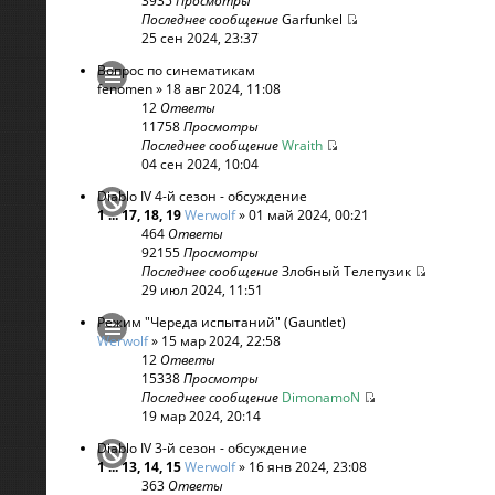
3935
Просмотры
Последнее сообщение
Garfunkel
25 сен 2024, 23:37
Вопрос по синематикам
fenomen
» 18 авг 2024, 11:08
12
Ответы
11758
Просмотры
Последнее сообщение
Wraith
04 сен 2024, 10:04
Diablo IV 4-й сезон - обсуждение
1
...
17
,
18
,
19
Werwolf
» 01 май 2024, 00:21
464
Ответы
92155
Просмотры
Последнее сообщение
Злобный Телепузик
29 июл 2024, 11:51
Режим "Череда испытаний" (Gauntlet)
Werwolf
» 15 мар 2024, 22:58
12
Ответы
15338
Просмотры
Последнее сообщение
DimonamoN
19 мар 2024, 20:14
Diablo IV 3-й сезон - обсуждение
1
...
13
,
14
,
15
Werwolf
» 16 янв 2024, 23:08
363
Ответы