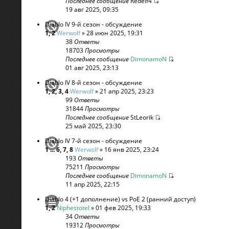
Последнее сообщение
Redelf4
19 авг 2025, 09:35
Diablo IV 9-й сезон - обсуждение
1
,
2
Werwolf
» 28 июн 2025, 19:31
38
Ответы
18703
Просмотры
Последнее сообщение
DimonamoN
01 авг 2025, 23:13
Diablo IV 8-й сезон - обсуждение
1
,
2
,
3
,
4
Werwolf
» 21 апр 2025, 23:23
99
Ответы
31844
Просмотры
Последнее сообщение
StLeorik
25 май 2025, 23:30
Diablo IV 7-й сезон - обсуждение
1
...
6
,
7
,
8
Werwolf
» 16 янв 2025, 23:24
193
Ответы
75211
Просмотры
Последнее сообщение
DimonamoN
11 апр 2025, 22:15
Diablo 4 (+1 дополнение) vs PoE 2 (ранний доступ)
1
,
2
Niphestotel
» 01 фев 2025, 19:33
34
Ответы
19312
Просмотры