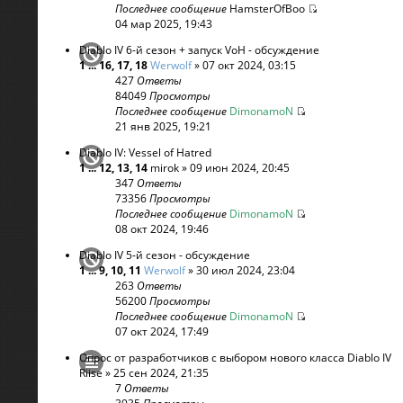
Последнее сообщение
HamsterOfBoo
04 мар 2025, 19:43
Diablo IV 6-й сезон + запуск VoH - обсуждение
1
...
16
,
17
,
18
Werwolf
» 07 окт 2024, 03:15
427
Ответы
84049
Просмотры
Последнее сообщение
DimonamoN
21 янв 2025, 19:21
Diablo IV: Vessel of Hatred
1
...
12
,
13
,
14
mirok
» 09 июн 2024, 20:45
347
Ответы
73356
Просмотры
Последнее сообщение
DimonamoN
08 окт 2024, 19:46
Diablo IV 5-й сезон - обсуждение
1
...
9
,
10
,
11
Werwolf
» 30 июл 2024, 23:04
263
Ответы
56200
Просмотры
Последнее сообщение
DimonamoN
07 окт 2024, 17:49
Опрос от разработчиков с выбором нового класса Diablo IV
Riise
» 25 сен 2024, 21:35
7
Ответы