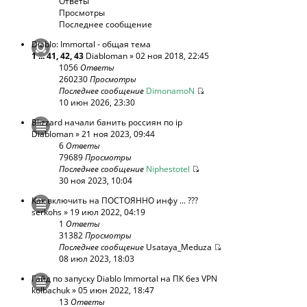
Ответы
Просмотры
Последнее сообщение
Diablo: Immortal - общая тема
1
...
41
,
42
,
43
Diabloman
» 02 ноя 2018, 22:45
1056
Ответы
260230
Просмотры
Последнее сообщение
DimonamoN
10 июн 2026, 23:30
Blizzard начали банить россиян по ip
Diabloman
» 21 ноя 2023, 09:44
6
Ответы
79689
Просмотры
Последнее сообщение
Niphestotel
30 ноя 2023, 10:04
Как включить на ПОСТОЯННО инфу ... ???
serkohs
» 19 июл 2022, 04:19
1
Ответы
31382
Просмотры
Последнее сообщение
Usataya_Meduza
08 июл 2023, 18:03
Гайд по запуску Diablo Immortal на ПК без VPN
kolbachuk
» 05 июн 2022, 18:47
13
Ответы