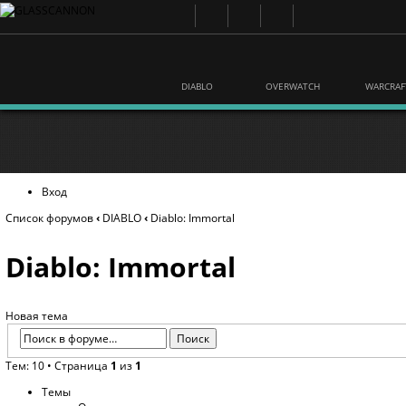
DIABLO
OVERWATCH
WARCRAF
Вход
Список форумов
‹
DIABLO
‹
Diablo: Immortal
Diablo: Immortal
Новая тема
Тем: 10 • Страница
1
из
1
Темы