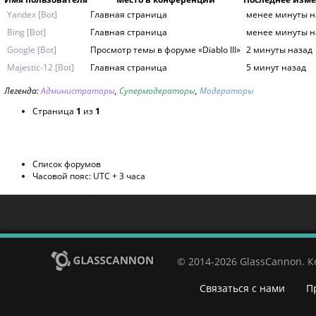
Yandex [Bot]
Главная страница
менее минуты н
Bing [Bot]
Главная страница
менее минуты н
Google [Bot]
Просмотр темы в форуме «Diablo III»
2 минуты назад
Majestic-12 [Bot]
Главная страница
5 минут назад
Легенда:
Администраторы
,
Супермодераторы
,
Модераторы
Страница
1
из
1
Список форумов
Часовой пояс: UTC + 3 часа
© 2014-2026 GlassCannon. 
Связаться с нами
П