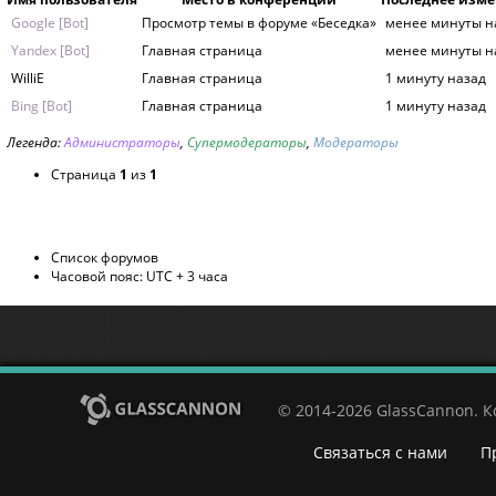
Google [Bot]
Просмотр темы в форуме «Беседка»
менее минуты н
Yandex [Bot]
Главная страница
менее минуты н
WilliE
Главная страница
1 минуту назад
Bing [Bot]
Главная страница
1 минуту назад
Легенда:
Администраторы
,
Супермодераторы
,
Модераторы
Страница
1
из
1
Список форумов
Часовой пояс: UTC + 3 часа
© 2014-2026 GlassCannon. 
Связаться с нами
П