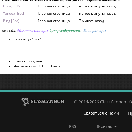
Google [Bot]
Главная страница
менее минуты назад
Yandex [Bot]
Главная страница
менее минуты назад
Bing [Bot]
Главная страница
7 минут назад
Легенда:
Администраторы
,
Супермодераторы
,
Модераторы
Страница
1
из
1
Список форумов
Часовой пояс: UTC + 3 часа
© 2014-2026 GlassCannon. 
Связаться с нами
П
RSS
ВКонтакте