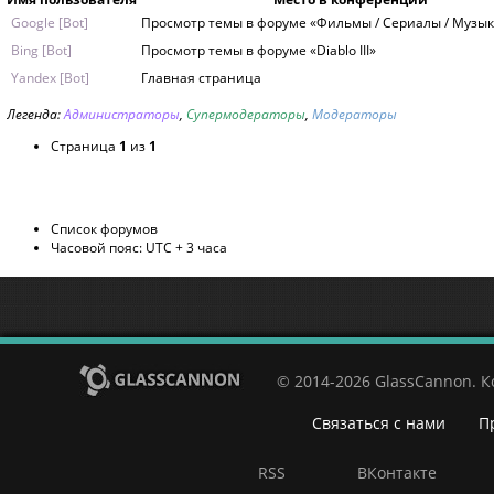
Google [Bot]
Просмотр темы в форуме «Фильмы / Сериалы / Музык
Bing [Bot]
Просмотр темы в форуме «Diablo III»
Yandex [Bot]
Главная страница
Легенда:
Администраторы
,
Супермодераторы
,
Модераторы
Страница
1
из
1
Список форумов
Часовой пояс: UTC + 3 часа
© 2014-2026 GlassCannon. 
Связаться с нами
П
RSS
ВКонтакте