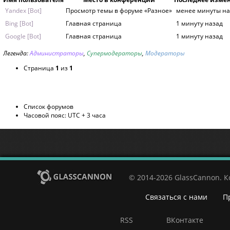
Yandex [Bot]
Просмотр темы в форуме «Разное»
менее минуты на
Bing [Bot]
Главная страница
1 минуту назад
Google [Bot]
Главная страница
1 минуту назад
Легенда:
Администраторы
,
Супермодераторы
,
Модераторы
Страница
1
из
1
Список форумов
Часовой пояс: UTC + 3 часа
© 2014-2026 GlassCannon. 
Связаться с нами
П
RSS
ВКонтакте