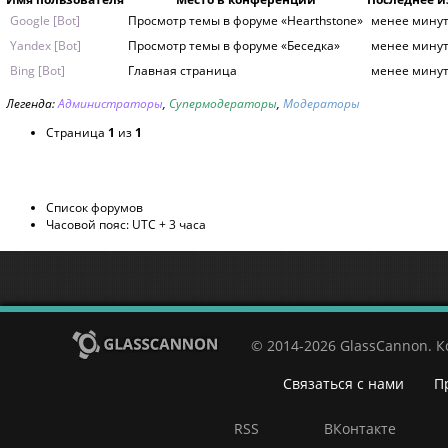
Google [Bot]
Просмотр темы в форуме «Hearthstone»
менее минут
Yandex [Bot]
Просмотр темы в форуме «Беседка»
менее минут
Bing [Bot]
Главная страница
менее минут
Легенда:
Администраторы
,
Супермодераторы
,
Модераторы
Страница
1
из
1
Список форумов
Часовой пояс: UTC + 3 часа
© 2014-2026 GlassCannon. 
Связаться с нами
П
RSS
ВКонтакте