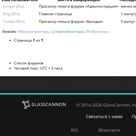
Google [Bot]
Просмотр темы в форуме «Администрация»
менее м
Bing [Bot]
Главная страница
1 минут
Yandex [Bot]
Просмотр темы в форуме «Беседка»
5 минут
Легенда:
Администраторы
,
Супермодераторы
,
Модераторы
Страница
1
из
1
Список форумов
Часовой пояс: UTC + 3 часа
© 2014-2026 GlassCannon. 
Связаться с нами
П
RSS
ВКонтакте