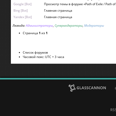
Google [Bot]
Просмотр темы в форуме «Path of Exile / Path of 
Bing [Bot]
Главная страница
Yandex [Bot]
Главная страница
Легенда:
Администраторы
,
Супермодераторы
,
Модераторы
Страница
1
из
1
Список форумов
Часовой пояс: UTC + 3 часа
RS