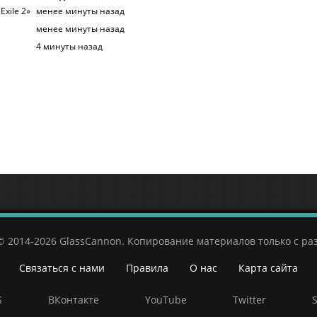
Exile 2»
менее минуты назад
менее минуты назад
4 минуты назад
© 2014-2026 GlassCannon. Копирование материалов только с р
Связаться с нами
Правила
О нас
Карта сайта
S
ВКонтакте
YouTube
Twitter