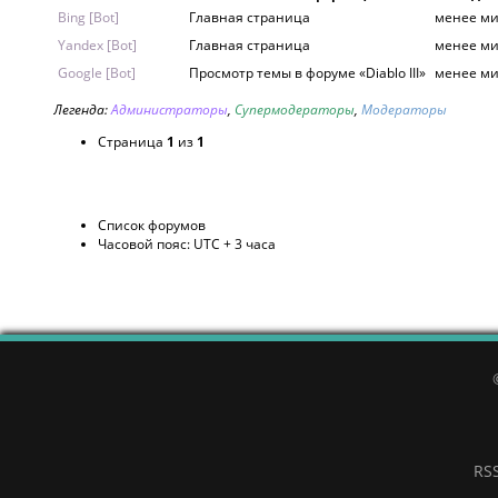
Bing [Bot]
Главная страница
менее ми
Yandex [Bot]
Главная страница
менее ми
Google [Bot]
Просмотр темы в форуме «Diablo III»
менее ми
Легенда:
Администраторы
,
Супермодераторы
,
Модераторы
Страница
1
из
1
Список форумов
Часовой пояс: UTC + 3 часа
RS