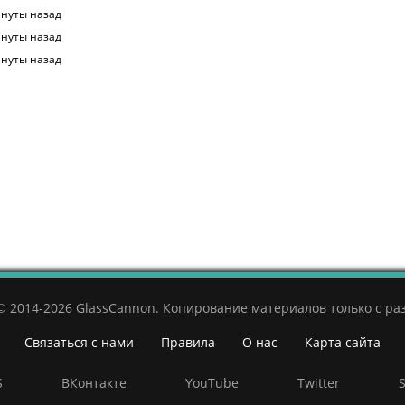
нуты назад
нуты назад
нуты назад
© 2014-2026 GlassCannon. Копирование материалов только с р
Связаться с нами
Правила
О нас
Карта сайта
S
ВКонтакте
YouTube
Twitter