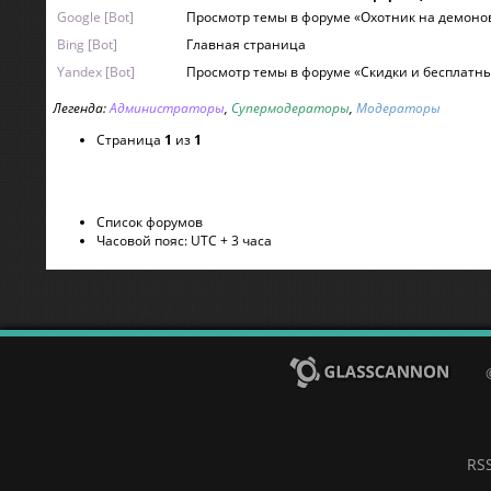
Google [Bot]
Просмотр темы в форуме «Охотник на демоно
Bing [Bot]
Главная страница
Yandex [Bot]
Просмотр темы в форуме «Скидки и бесплатн
Легенда:
Администраторы
,
Супермодераторы
,
Модераторы
Страница
1
из
1
Список форумов
Часовой пояс: UTC + 3 часа
RS