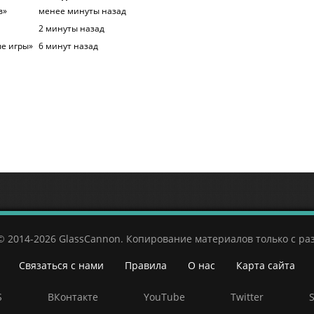
в»
менее минуты назад
2 минуты назад
ые игры»
6 минут назад
© 2014-2026 GlassCannon. Копирование материалов только с р
Связаться с нами
Правила
О нас
Карта сайта
S
ВКонтакте
YouTube
Twitter