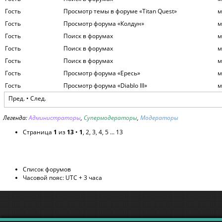
Гость
Просмотр темы в форуме «Titan Quest»
м
Гость
Просмотр форума «Колдун»
м
Гость
Поиск в форумах
м
Гость
Поиск в форумах
м
Гость
Поиск в форумах
м
Гость
Просмотр форума «Ересь»
м
Гость
Просмотр форума «Diablo III»
м
Пред. •
След.
Легенда:
Администраторы
,
Супермодераторы
,
Модераторы
Страница
1
из
13
•
1
,
2
,
3
,
4
,
5
...
13
Список форумов
Часовой пояс: UTC + 3 часа