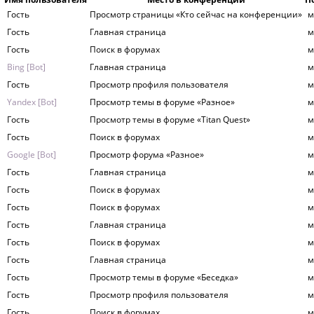
Гость
Просмотр страницы «Кто сейчас на конференции»
м
Гость
Главная страница
м
Гость
Поиск в форумах
м
Bing [Bot]
Главная страница
м
Гость
Просмотр профиля пользователя
м
Yandex [Bot]
Просмотр темы в форуме «Разное»
м
Гость
Просмотр темы в форуме «Titan Quest»
м
Гость
Поиск в форумах
м
Google [Bot]
Просмотр форума «Разное»
м
Гость
Главная страница
м
Гость
Поиск в форумах
м
Гость
Поиск в форумах
м
Гость
Главная страница
м
Гость
Поиск в форумах
м
Гость
Главная страница
м
Гость
Просмотр темы в форуме «Беседка»
м
Гость
Просмотр профиля пользователя
м
Гость
Поиск в форумах
м