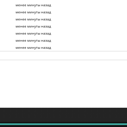
менее минуты назад
менее минуты назад
менее минуты назад
менее минуты назад
менее минуты назад
менее минуты назад
менее минуты назад