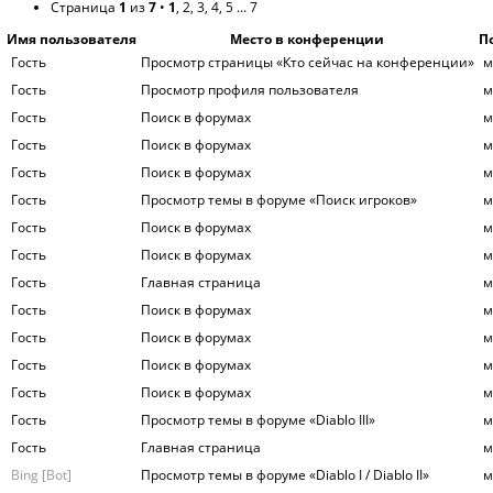
Страница
1
из
7
•
1
,
2
,
3
,
4
,
5
...
7
Имя пользователя
Место в конференции
П
Гость
Просмотр страницы «Кто сейчас на конференции»
м
Гость
Просмотр профиля пользователя
м
Гость
Поиск в форумах
м
Гость
Поиск в форумах
м
Гость
Поиск в форумах
м
Гость
Просмотр темы в форуме «Поиск игроков»
м
Гость
Поиск в форумах
м
Гость
Поиск в форумах
м
Гость
Главная страница
м
Гость
Поиск в форумах
м
Гость
Поиск в форумах
м
Гость
Поиск в форумах
м
Гость
Поиск в форумах
м
Гость
Просмотр темы в форуме «Diablo III»
м
Гость
Главная страница
м
Bing [Bot]
Просмотр темы в форуме «Diablo I / Diablo II»
м