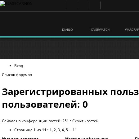
DIABLO
OVERWATCH
WARCRAF
Вход
Список форумов
Зарегистрированных польз
пользователей: 0
Сейчас на конференции гостей: 251 •
Скрыть гостей
Страница
1
из
11
•
1
,
2
,
3
,
4
,
5
...
11
Имя пользователя
Место в конференции
П