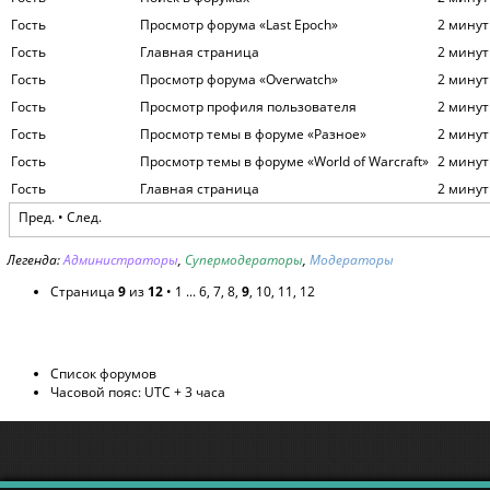
Гость
Просмотр форума «Last Epoch»
2 минут
Гость
Главная страница
2 минут
Гость
Просмотр форума «Overwatch»
2 минут
Гость
Просмотр профиля пользователя
2 минут
Гость
Просмотр темы в форуме «Разное»
2 минут
Гость
Просмотр темы в форуме «World of Warcraft»
2 минут
Гость
Главная страница
2 минут
Пред.
•
След.
Легенда:
Администраторы
,
Супермодераторы
,
Модераторы
Страница
9
из
12
•
1
...
6
,
7
,
8
,
9
,
10
,
11
,
12
Список форумов
Часовой пояс: UTC + 3 часа