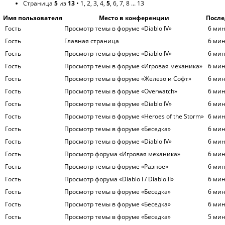
Страница
5
из
13
•
1
,
2
,
3
,
4
,
5
,
6
,
7
,
8
...
13
Имя пользователя
Место в конференции
После
Гость
Просмотр темы в форуме «Diablo IV»
6 мин
Гость
Главная страница
6 мин
Гость
Просмотр темы в форуме «Diablo IV»
6 мин
Гость
Просмотр темы в форуме «Игровая механика»
6 мин
Гость
Просмотр темы в форуме «Железо и Софт»
6 мин
Гость
Просмотр темы в форуме «Overwatch»
6 мин
Гость
Просмотр темы в форуме «Diablo IV»
6 мин
Гость
Просмотр темы в форуме «Heroes of the Storm»
6 мин
Гость
Просмотр темы в форуме «Беседка»
6 мин
Гость
Просмотр темы в форуме «Diablo IV»
6 мин
Гость
Просмотр форума «Игровая механика»
6 мин
Гость
Просмотр темы в форуме «Разное»
6 мин
Гость
Просмотр форума «Diablo I / Diablo II»
6 мин
Гость
Просмотр темы в форуме «Беседка»
6 мин
Гость
Просмотр темы в форуме «Беседка»
6 мин
Гость
Просмотр темы в форуме «Беседка»
5 мин