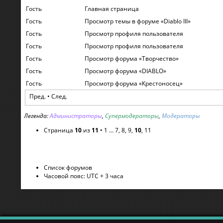
Гость
Главная страница
Гость
Просмотр темы в форуме «Diablo III»
Гость
Просмотр профиля пользователя
Гость
Просмотр профиля пользователя
Гость
Просмотр форума «Творчество»
Гость
Просмотр форума «DIABLO»
Гость
Просмотр форума «Крестоносец»
Пред.
•
След.
Легенда:
Администраторы
,
Супермодераторы
,
Модераторы
Страница
10
из
11
•
1
...
7
,
8
,
9
,
10
,
11
Список форумов
Часовой пояс: UTC + 3 часа