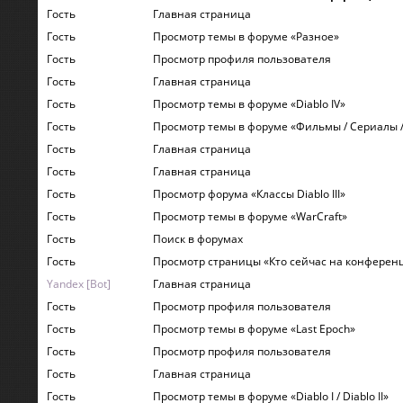
Гость
Главная страница
Гость
Просмотр темы в форуме «Разное»
Гость
Просмотр профиля пользователя
Гость
Главная страница
Гость
Просмотр темы в форуме «Diablo IV»
Гость
Просмотр темы в форуме «Фильмы / Сериалы /
Гость
Главная страница
Гость
Главная страница
Гость
Просмотр форума «Классы Diablo III»
Гость
Просмотр темы в форуме «WarСraft»
Гость
Поиск в форумах
Гость
Просмотр страницы «Кто сейчас на конферен
Yandex [Bot]
Главная страница
Гость
Просмотр профиля пользователя
Гость
Просмотр темы в форуме «Last Epoch»
Гость
Просмотр профиля пользователя
Гость
Главная страница
Гость
Просмотр темы в форуме «Diablo I / Diablo II»