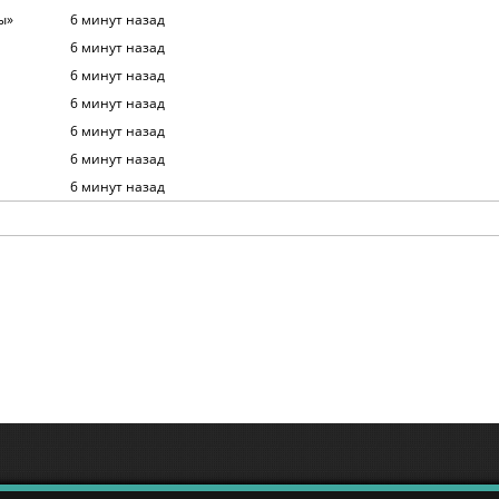
ы»
6 минут назад
6 минут назад
6 минут назад
6 минут назад
6 минут назад
6 минут назад
6 минут назад