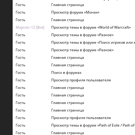
Гость
Главная страница
Гость
Просмотр форума «Монах»
Гость
Главная страница
Majestic-12 [Bot]
Просмотр темы в форуме «World of Warcraft»
Гость
Просмотр темы в форуме «Разное»
Гость
Просмотр темы в форуме «Поиск игроков или
Гость
Просмотр темы в форуме «Разное»
Гость
Главная страница
Гость
Главная страница
Гость
Поиск в форумах
Гость
Просмотр профиля пользователя
Гость
Главная страница
Гость
Главная страница
Гость
Главная страница
Гость
Главная страница
Гость
Просмотр профиля пользователя
Гость
Просмотр темы в форуме «Path of Exile / Path of 
Гость
Главная страница