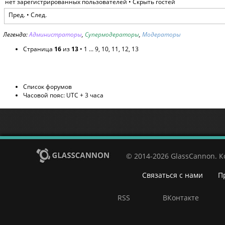
нет зарегистрированных пользователей •
Скрыть гостей
Пред.
•
След.
Легенда:
Администраторы
,
Супермодераторы
,
Модераторы
Страница
16
из
13
•
1
...
9
,
10
,
11
,
12
,
13
Список форумов
Часовой пояс: UTC + 3 часа
© 2014-2026 GlassCannon. 
Связаться с нами
П
RSS
ВКонтакте