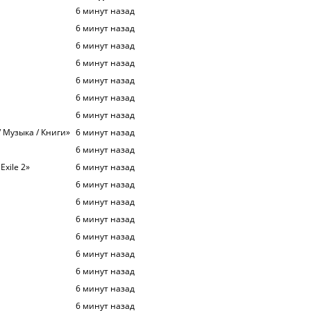
6 минут назад
6 минут назад
6 минут назад
6 минут назад
6 минут назад
6 минут назад
6 минут назад
 Музыка / Книги»
6 минут назад
6 минут назад
Exile 2»
6 минут назад
6 минут назад
6 минут назад
6 минут назад
6 минут назад
6 минут назад
6 минут назад
6 минут назад
6 минут назад