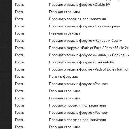
Гость
Просмотр темы в форуме «Diablo IV»
Гость
Главная страница
Гость
Просмотр профиля пользователя
Гость
Просмотр темы в форуме «Торговый ряд»
Гость
Главная страница
Гость
Просмотр темы в форуме «Железо и Софт»
Гость
Просмотр форума «Path of Exile / Path of Exile 2»
Гость
Просмотр темы в форуме «Фильмы / Сериалы /
Гость
Просмотр темы в форуме «Overwatch»
Гость
Просмотр темы в форуме «Path of Exile / Path of 
Гость
Поиск в форумах
Гость
Просмотр темы в форуме «Разное»
Гость
Главная страница
Гость
Главная страница
Гость
Просмотр профиля пользователя
Гость
Просмотр темы в форуме «Разное»
Гость
Просмотр профиля пользователя
Гость
Главная страница