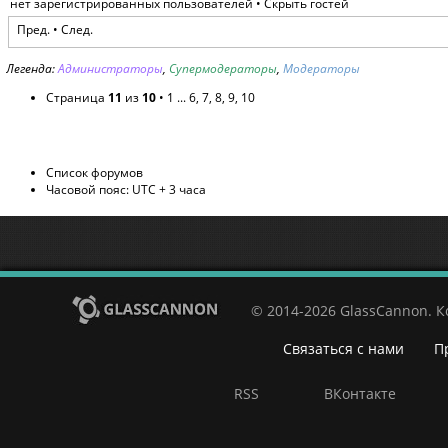
нет зарегистрированных пользователей •
Скрыть гостей
Пред.
•
След.
Легенда:
Администраторы
,
Супермодераторы
,
Модераторы
Страница
11
из
10
•
1
...
6
,
7
,
8
,
9
,
10
Список форумов
Часовой пояс: UTC + 3 часа
© 2014-2026 GlassCannon. 
Связаться с нами
П
RSS
ВКонтакте