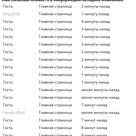
Гость
Главная страница
2 минуты назад
Bing [Bot]
Главная страница
1 минуту назад
Гость
Главная страница
4 минуты назад
Гость
Главная страница
3 минуты назад
Гость
Главная страница
3 минуты назад
Гость
Главная страница
3 минуты назад
Гость
Главная страница
2 минуты назад
Гость
Главная страница
2 минуты назад
Гость
Главная страница
1 минуту назад
Гость
Главная страница
1 минуту назад
Гость
Главная страница
1 минуту назад
Гость
Главная страница
менее минуты назад
Гость
Главная страница
менее минуты назад
Гость
Главная страница
7 минут назад
Yandex [Bot]
Главная страница
менее минуты назад
Гость
Главная страница
7 минут назад
Гость
Главная страница
8 минут назад
Гость
Главная страница
8 минут назад