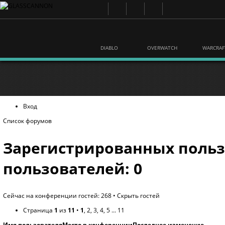
DIABLO
OVERWATCH
WARCRAF
Вход
Список форумов
Зарегистрированных польз
пользователей: 0
Сейчас на конференции гостей: 268 •
Скрыть гостей
Страница
1
из
11
•
1
,
2
,
3
,
4
,
5
...
11
Имя пользователя
Место в конференции
Последнее изменение