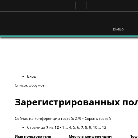
DIABLO
Вход
Список форумов
Зарегистрированных пол
Сейчас на конференции гостей: 279 •
Скрыть гостей
Страница
7
из
12
•
1
...
4
,
5
,
6
,
7
,
8
,
9
,
10
...
12
Имя пользователя
Место в конференции
Пос