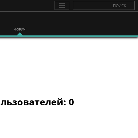
ФОРУМ
льзователей: 0