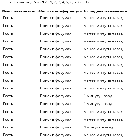
Страница
5
из
12
•
1
,
2
,
3
,
4
,
5
,
6
,
7
,
8
...
12
Имя пользователя
Место в конференции
Последнее изменение
Гость
Поиск в форумах
менее минуты назад
Гость
Поиск в форумах
менее минуты назад
Гость
Поиск в форумах
менее минуты назад
Гость
Поиск в форумах
менее минуты назад
Гость
Поиск в форумах
менее минуты назад
Гость
Поиск в форумах
менее минуты назад
Гость
Поиск в форумах
менее минуты назад
Гость
Поиск в форумах
менее минуты назад
Гость
Поиск в форумах
менее минуты назад
Гость
Поиск в форумах
менее минуты назад
Гость
Поиск в форумах
1 минуту назад
Гость
Поиск в форумах
1 минуту назад
Гость
Поиск в форумах
менее минуты назад
Гость
Поиск в форумах
менее минуты назад
Гость
Поиск в форумах
4 минуты назад
Гость
Поиск в форумах
менее минуты назад