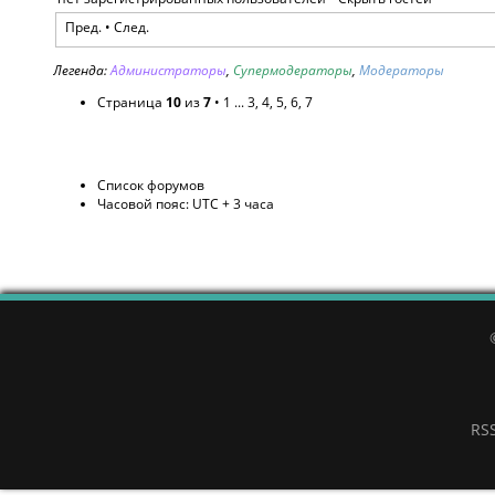
Пред.
•
След.
Легенда:
Администраторы
,
Супермодераторы
,
Модераторы
Страница
10
из
7
•
1
...
3
,
4
,
5
,
6
,
7
Список форумов
Часовой пояс: UTC + 3 часа
RS