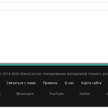
© 2014-2026 GlassCannon. Копирование материалов только с р
Связаться с нами
Правила
О нас
Карта сайта
S
ВКонтакте
YouTube
Twitter