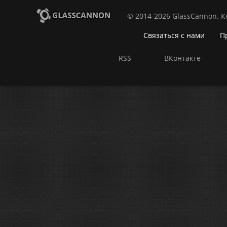
© 2014-2026 GlassCannon. 
Связаться с нами
П
RSS
ВКонтакте