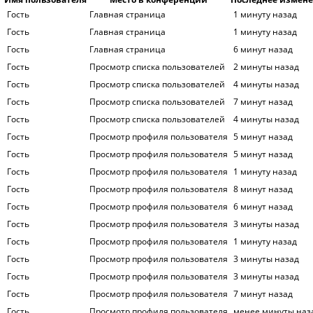
Гость
Главная страница
1 минуту назад
Гость
Главная страница
1 минуту назад
Гость
Главная страница
6 минут назад
Гость
Просмотр списка пользователей
2 минуты назад
Гость
Просмотр списка пользователей
4 минуты назад
Гость
Просмотр списка пользователей
7 минут назад
Гость
Просмотр списка пользователей
4 минуты назад
Гость
Просмотр профиля пользователя
5 минут назад
Гость
Просмотр профиля пользователя
5 минут назад
Гость
Просмотр профиля пользователя
1 минуту назад
Гость
Просмотр профиля пользователя
8 минут назад
Гость
Просмотр профиля пользователя
6 минут назад
Гость
Просмотр профиля пользователя
3 минуты назад
Гость
Просмотр профиля пользователя
1 минуту назад
Гость
Просмотр профиля пользователя
3 минуты назад
Гость
Просмотр профиля пользователя
3 минуты назад
Гость
Просмотр профиля пользователя
7 минут назад
Гость
Просмотр профиля пользователя
менее минуты наз