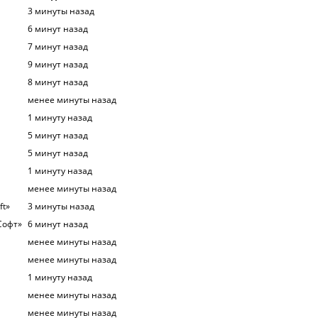
3 минуты назад
6 минут назад
7 минут назад
9 минут назад
8 минут назад
менее минуты назад
1 минуту назад
5 минут назад
5 минут назад
1 минуту назад
менее минуты назад
ft»
3 минуты назад
Софт»
6 минут назад
менее минуты назад
менее минуты назад
1 минуту назад
менее минуты назад
менее минуты назад