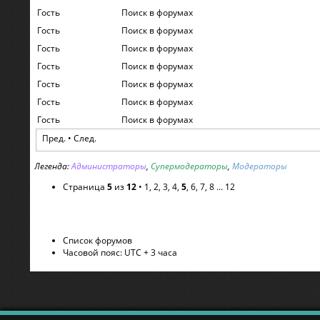
Гость
Поиск в форумах
Гость
Поиск в форумах
Гость
Поиск в форумах
Гость
Поиск в форумах
Гость
Поиск в форумах
Гость
Поиск в форумах
Гость
Поиск в форумах
Пред.
•
След.
Легенда:
Администраторы
,
Супермодераторы
,
Модераторы
Страница
5
из
12
•
1
,
2
,
3
,
4
,
5
,
6
,
7
,
8
...
12
Список форумов
Часовой пояс: UTC + 3 часа