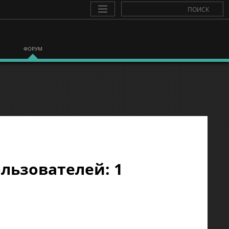
ФОРУМ
льзователей: 1