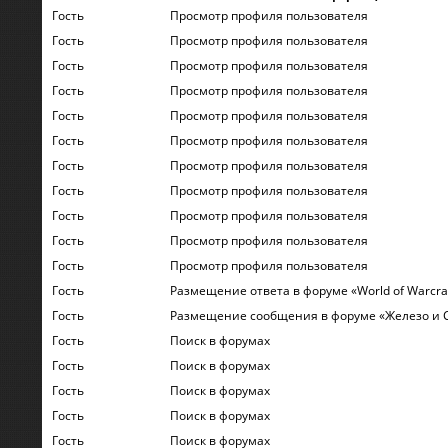
Гость
Просмотр профиля пользователя
Гость
Просмотр профиля пользователя
Гость
Просмотр профиля пользователя
Гость
Просмотр профиля пользователя
Гость
Просмотр профиля пользователя
Гость
Просмотр профиля пользователя
Гость
Просмотр профиля пользователя
Гость
Просмотр профиля пользователя
Гость
Просмотр профиля пользователя
Гость
Просмотр профиля пользователя
Гость
Просмотр профиля пользователя
Гость
Размещение ответа в форуме «World of Warcra
Гость
Размещение сообщения в форуме «Железо и 
Гость
Поиск в форумах
Гость
Поиск в форумах
Гость
Поиск в форумах
Гость
Поиск в форумах
Гость
Поиск в форумах