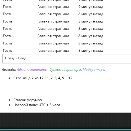
Гость
Главная страница
9 минут назад
Гость
Главная страница
8 минут назад
Гость
Главная страница
8 минут назад
Гость
Главная страница
8 минут назад
Гость
Главная страница
8 минут назад
Гость
Главная страница
8 минут назад
Гость
Главная страница
8 минут назад
Пред.
•
След.
Легенда:
Администраторы
,
Супермодераторы
,
Модераторы
Страница
2
из
12
•
1
,
2
,
3
,
4
,
5
...
12
Список форумов
Часовой пояс: UTC + 3 часа