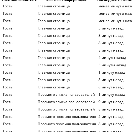
Гость
Главная страница
менее минуты наз
Гость
Главная страница
менее минуты наз
Гость
Главная страница
менее минуты наз
Гость
Главная страница
5 минут назад
Гость
Главная страница
8 минут назад
Гость
Главная страница
8 минут назад
Гость
Главная страница
8 минут назад
Гость
Главная страница
4 минуты назад
Гость
Главная страница
3 минуты назад
Гость
Главная страница
1 минуту назад
Гость
Главная страница
8 минут назад
Гость
Главная страница
8 минут назад
Гость
Просмотр списка пользователей
1 минуту назад
Гость
Просмотр списка пользователей
9 минут назад
Гость
Просмотр списка пользователей
8 минут назад
Гость
Просмотр профиля пользователя
5 минут назад
Гость
Просмотр профиля пользователя
8 минут назад
Гость
Просмотр профиля пользователя
8 минут назад