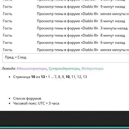
Гость
Просмотр темы в форуме «Diablo III»
9 минут назад
Гость
Просмотр темы в форуме «Diablo III»
менее минуты н
Гость
Просмотр темы в форуме «Diablo III»
6 минут назад
Гость
Просмотр темы в форуме «Diablo III»
3 минуты назад
Гость
Просмотр темы в форуме «Diablo III»
8 минут назад
Гость
Просмотр темы в форуме «Diablo III»
6 минут назад
Гость
Просмотр темы в форуме «Diablo III»
менее минуты н
Пред.
•
След.
Легенда:
Администраторы
,
Супермодераторы
,
Модераторы
Страница
10
из
13
•
1
...
7
,
8
,
9
,
10
,
11
,
12
,
13
Список форумов
Часовой пояс: UTC + 3 часа