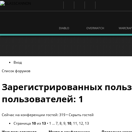
DIABLO
OVERWATCH
WARCRAF
Вход
Список форумов
Зарегистрированных польз
пользователей: 1
Сейчас на конференции гостей: 319 •
Скрыть гостей
Страница
10
из
13
•
1
...
7
,
8
,
9
,
10
,
11
,
12
,
13
Имя пользователя
Место в конференции
Последнее изм