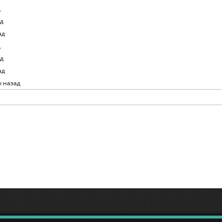
д
ад
ад
д
ад
ад
 назад