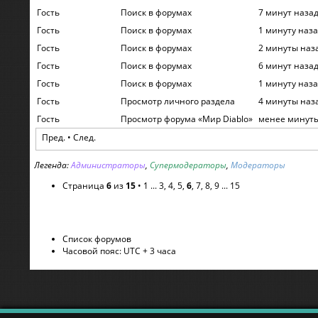
Гость
Поиск в форумах
7 минут наза
Гость
Поиск в форумах
1 минуту наз
Гость
Поиск в форумах
2 минуты наз
Гость
Поиск в форумах
6 минут наза
Гость
Поиск в форумах
1 минуту наз
Гость
Просмотр личного раздела
4 минуты наз
Гость
Просмотр форума «Мир Diablo»
менее минуты
Пред.
•
След.
Легенда:
Администраторы
,
Супермодераторы
,
Модераторы
Страница
6
из
15
•
1
...
3
,
4
,
5
,
6
,
7
,
8
,
9
...
15
Список форумов
Часовой пояс: UTC + 3 часа