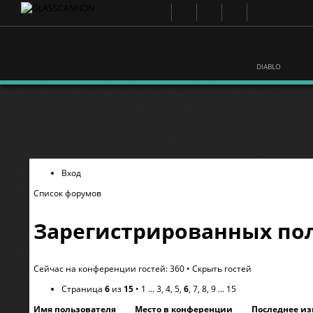
DIABLO
Вход
Список форумов
Зарегистрированных пол
Сейчас на конференции гостей: 360 •
Скрыть гостей
Страница
6
из
15
•
1
...
3
,
4
,
5
,
6
,
7
,
8
,
9
...
15
Имя пользователя
Место в конференции
Последнее и