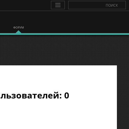
ФОРУМ
льзователей: 0