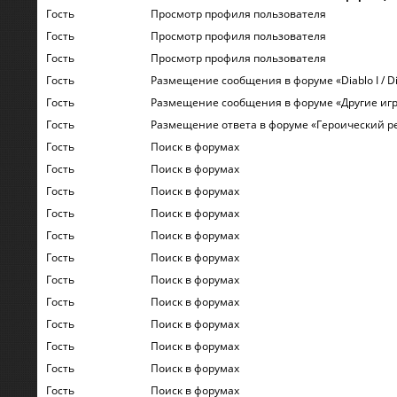
Гость
Просмотр профиля пользователя
Гость
Просмотр профиля пользователя
Гость
Просмотр профиля пользователя
Гость
Размещение сообщения в форуме «Diablo I / Dia
Гость
Размещение сообщения в форуме «Другие игры 
Гость
Размещение ответа в форуме «Героический 
Гость
Поиск в форумах
Гость
Поиск в форумах
Гость
Поиск в форумах
Гость
Поиск в форумах
Гость
Поиск в форумах
Гость
Поиск в форумах
Гость
Поиск в форумах
Гость
Поиск в форумах
Гость
Поиск в форумах
Гость
Поиск в форумах
Гость
Поиск в форумах
Гость
Поиск в форумах