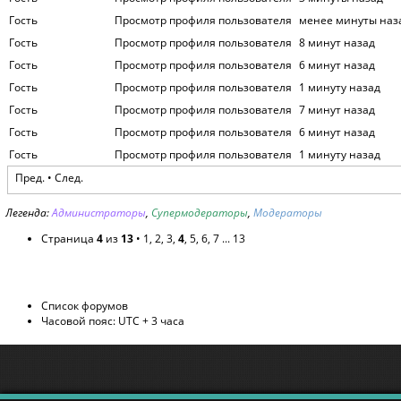
Гость
Просмотр профиля пользователя
менее минуты наз
Гость
Просмотр профиля пользователя
8 минут назад
Гость
Просмотр профиля пользователя
6 минут назад
Гость
Просмотр профиля пользователя
1 минуту назад
Гость
Просмотр профиля пользователя
7 минут назад
Гость
Просмотр профиля пользователя
6 минут назад
Гость
Просмотр профиля пользователя
1 минуту назад
Пред.
•
След.
Легенда:
Администраторы
,
Супермодераторы
,
Модераторы
Страница
4
из
13
•
1
,
2
,
3
,
4
,
5
,
6
,
7
...
13
Список форумов
Часовой пояс: UTC + 3 часа