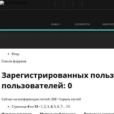
DIABLO
OVERWATCH
WARCRAF
Вход
Список форумов
Зарегистрированных польз
пользователей: 0
Сейчас на конференции гостей: 308 •
Скрыть гостей
Страница
4
из
13
•
1
,
2
,
3
,
4
,
5
,
6
,
7
...
13
Имя пользователя
Место в конференции
Последнее измен