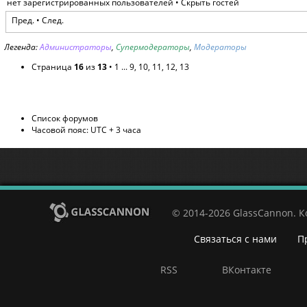
нет зарегистрированных пользователей •
Скрыть гостей
Пред.
•
След.
Легенда:
Администраторы
,
Супермодераторы
,
Модераторы
Страница
16
из
13
•
1
...
9
,
10
,
11
,
12
,
13
Список форумов
Часовой пояс: UTC + 3 часа
© 2014-2026 GlassCannon. 
Связаться с нами
П
RSS
ВКонтакте