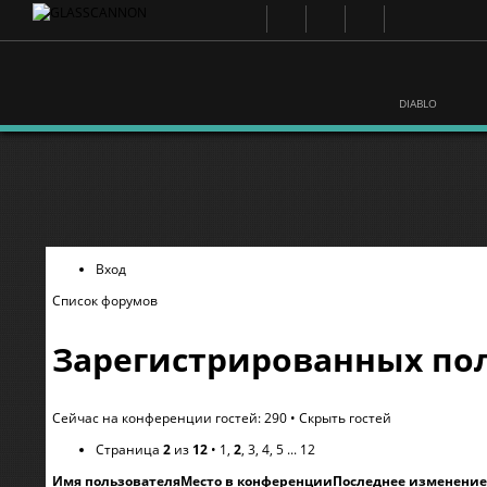
DIABLO
Вход
Список форумов
Зарегистрированных пол
Сейчас на конференции гостей: 290 •
Скрыть гостей
Страница
2
из
12
•
1
,
2
,
3
,
4
,
5
...
12
Имя пользователя
Место в конференции
Последнее изменение